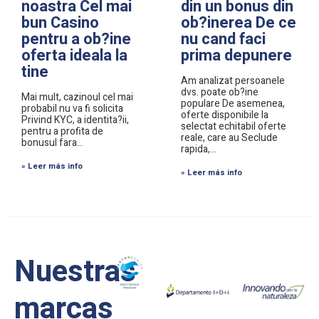
noastra Cel mai
din un bonus din
bun Casino
ob?inerea De ce
pentru a ob?ine
nu cand faci
oferta ideala la
prima depunere
tine
Am analizat persoanele
dvs. poate ob?ine
Mai mult, cazinoul cel mai
populare De asemenea,
probabil nu va fi solicita
oferte disponibile la
Privind KYC, a identita?ii,
selectat echitabil oferte
pentru a profita de
reale, care au Seclude
bonusul fara…
rapida,…
» Leer más info
» Leer más info
Nuestras
marcas