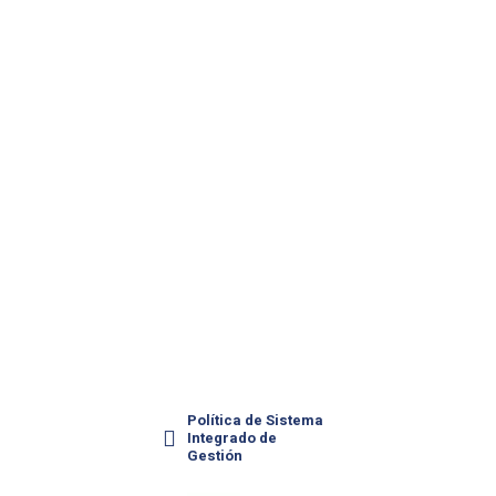
RUC: 20417432397
Contáctanos
Síguenos
Calle René
Facebook
Descartes 311,
Urb. Santa Raquel
Linkedin
2da Etapa. Ate,
Lima - Perú
info@biogenagro.com
(01)521-500 /
(01)612-6565
Documentación
Política de Sistema
Integrado de
Gestión