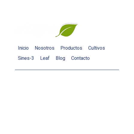
Inicio
Nosotros
Productos
Cultivos
Sines-3
Leaf
Blog
Contacto
Biogen Agro S.A.C.
Desde 1998 venimos acumulando experiencias en la
Investigación Desarrollo e Innovación (I+D+i) de
metabolitos y biomoléculas únicas, teniendo como base
fundamental la biotecnología como técnica en la
obtención de nuestros productos.
Razón Social: BIOGEN AGRO S.A.C.