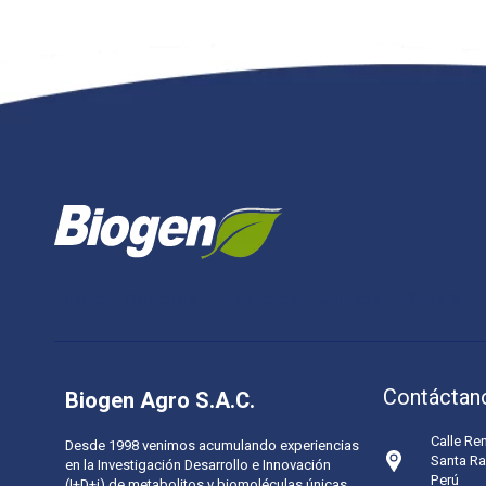
Inicio
Nosotros
Productos
Cultivos
Sines-3
Contáctan
Biogen Agro S.A.C.
Calle Re
Desde 1998 venimos acumulando experiencias
Santa Ra
en la Investigación Desarrollo e Innovación
Perú
(I+D+i) de metabolitos y biomoléculas únicas,