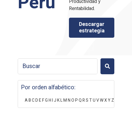
Perú
Productividad y
Rentabilidad.
Descargar
estrategia
Por orden alfabético:
A
B
C
D
E
F
G
H
I
J
K
L
M
N
O
P
Q
R
S
T
U
V
W
X
Y
Z