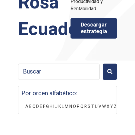
Rosa
Productividad y
Rentabilidad.
Ecuador
Descargar
estrategia
Por orden alfabético:
A
B
C
D
E
F
G
H
I
J
K
L
M
N
O
P
Q
R
S
T
U
V
W
X
Y
Z