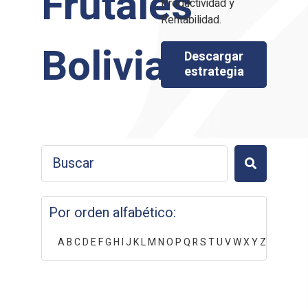
Frutales
Productividad y
Rentabilidad.
Bolivia
Descargar
estrategia
Por orden alfabético:
A
B
C
D
E
F
G
H
I
J
K
L
M
N
O
P
Q
R
S
T
U
V
W
X
Y
Z