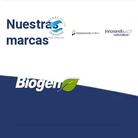
Nuestras
marcas
Inicio
Nosotros
Productos
Cultivos
Sines-3
Leaf
Blog
Contacto