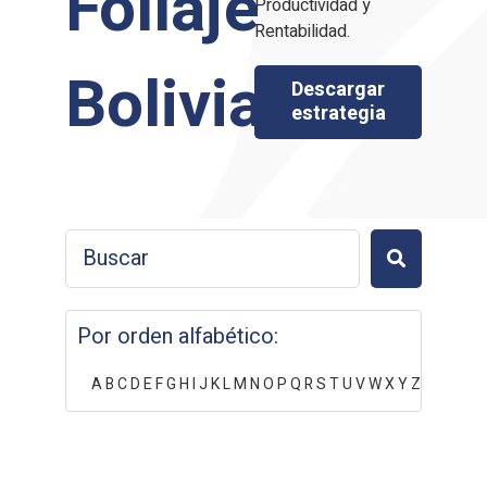
Follaje
Productividad y
Rentabilidad.
Bolivia
Descargar
estrategia
Por orden alfabético:
A
B
C
D
E
F
G
H
I
J
K
L
M
N
O
P
Q
R
S
T
U
V
W
X
Y
Z